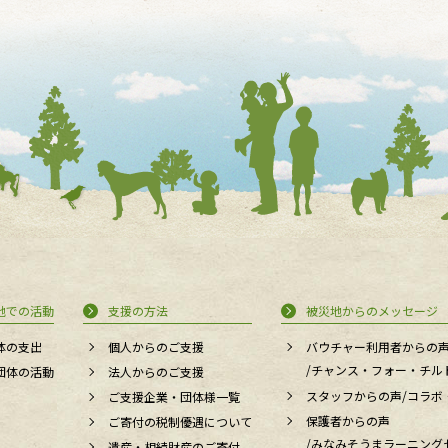
基金への寄付に
額をハタチ基金へ寄付
地での活動
支援の方法
被災地からのメッセージ
体の支出
個人からのご支援
バウチャー利用者からの
/チャンス・フォー・チル
団体の活動
法人からのご支援
スタッフからの声/コラボ
ご支援企業・団体様一覧
保護者からの声
ご寄付の税制優遇について
/みなみそうまラーニング
遺産・相続財産のご寄付