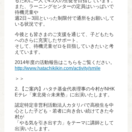
るために一人で4.5人の生徒を目指しています。
また、ラーニングセンターの定員はいっぱいで
待機児童や
週2日～3回といった制限付で通所をお願いして
いる状況です。
今後とも皆さまのご支援を通じて、子どもたち
へのさらに充実したサポート、
そして、待機児童ゼロを目指していきたいと考
えています。
2014年度の活動報告はこちらをご覧ください。
http://www.hatachikikin.com/activity/smile
＞＞
2. 【ご案内】ハタチ基金代表理事の今村がNHK
Eテレ「東北発☆未来塾」に出演いたします。
認定特定非営利活動法人カタリバで高校生を中
心とした子ども・若者に向き合い続けてきた今
村が
「やる気を引き出す力」をテーマに講師として
出演いたします。