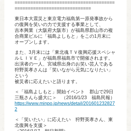
======================================
=============================
東日本大震災と東京電力福島第一原発事故から
の復興を笑いの力で支援する事業として、
吉本興業（大阪府大阪市）が福島県郡山市の複
合商業ビルに「福島よしもと」をこの1月末に
オープンします。
また、3月末には「東北魂ＴＶ復興応援スペシャ
ルＬＩＶＥ」が福島県福島市で開催されます。
出演者の一人、宮城県出身のお笑い芸人である
狩野英孝さんは「笑いながら元気になりたい」
という
被災者に応えたいと語ります。
＜「福島よしもと」開始イベント 郡山で29日
三瓶さんら盛大に＞ （2016/1/23 福島民報）
https://www.minpo.jp/news/detail/201601232827
2
＜「笑いたい」に応えたい 狩野英孝さん、東
北復興を支援＞