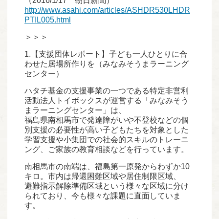
（2016/1/17 朝日新聞）
http://www.asahi.com/articles/ASHDR530LHDR
PTIL005.html
＞＞＞
1.【支援団体レポート】子ども一人ひとりに合
わせた居場所作りを（みなみそうまラーニング
センター）
ハタチ基金の支援事業の一つである特定非営利
活動法人トイボックスが運営する「みなみそう
まラーニングセンター」は、
福島県南相馬市で発達障がいや不登校などの個
別支援の必要性が高い子どもたちを対象とした
学習支援や小集団での社会的スキルのトレーニ
ング、ご家族の教育相談などを行っています。
南相馬市の南端は、福島第一原発からわずか10
キロ。市内は帰還困難区域や居住制限区域、
避難指示解除準備区域という様々な区域に分け
られており、今も様々な課題に直面していま
す。