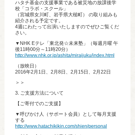
ハタチ基金の支援事業である被災地の放課後学
校「コラボ・スクール」
（宮城県女川町、岩手県大槌町） の取り組みも
紹介される予定です。
4週にわたって出演いたしますのでぜひご覧くだ
さい。
▼NHK Eテレ「東北発☆未来塾」（毎週月曜 午
後11時00分～11時20分）
http://www.nhk.or.jp/ashita/miraijuku/index.html
（放映日）
2016年2月1日、2月8日、2月15日、2月22日
＞＞
3. ご支援方法について
【ご寄付でのご支援】
▼呼びかけ人（サポート会員）として毎月支援
する
http://www.hatachikikin.com/shien/personal